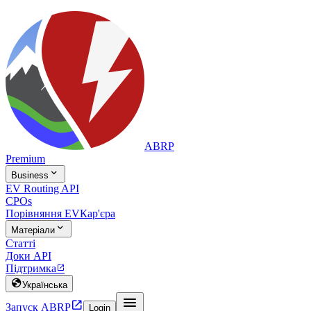
ABRP
Premium

Business
EV Routing API
CPOs
Порівняння EV
Кар'єра

Матеріали
Статті
Доки API
Підтримка


Українська


Запуск ABRP
Login