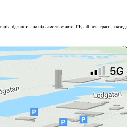
ігація підлаштована під саме твоє авто. Шукай нові траси, знаход