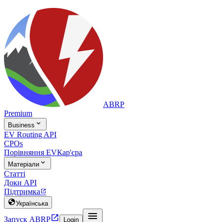
ABRP
Premium

Business
EV Routing API
CPOs
Порівняння EV
Кар'єра

Матеріали
Статті
Доки API
Підтримка


Українська


Запуск ABRP
Login