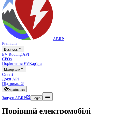
ABRP
Premium

Business
EV Routing API
CPOs
Порівняння EV
Кар'єра

Матеріали
Статті
Доки API
Підтримка


Українська


Запуск ABRP
Login
Порівняй електромобілі