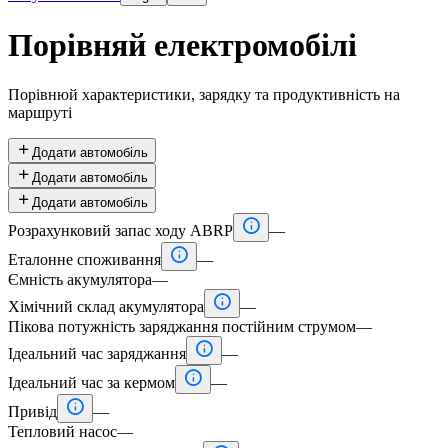
Порівняй електромобілі
Порівнюй характеристики, зарядку та продуктивність на
маршруті

Додати автомобіль

Додати автомобіль

Додати автомобіль

Розрахунковий запас ходу ABRP
—

Еталонне споживання
—
Ємність акумулятора
—

Хімічний склад акумулятора
—
Пікова потужність заряджання постійним струмом
—

Ідеальний час заряджання
—

Ідеальний час за кермом
—

Привід
—
Тепловий насос
—