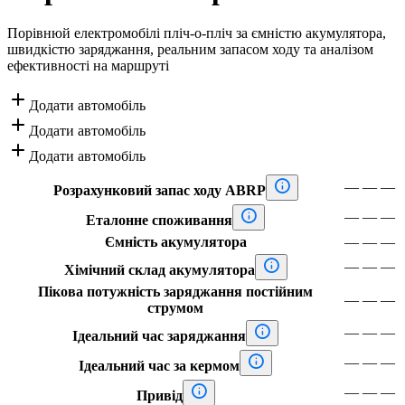
Порівнюй електромобілі пліч-о-пліч за ємністю акумулятора,
швидкістю заряджання, реальним запасом ходу та аналізом
ефективності на маршруті

Додати автомобіль

Додати автомобіль

Додати автомобіль

—
—
—
Розрахунковий запас ходу ABRP

—
—
—
Еталонне споживання
Ємність акумулятора
—
—
—

—
—
—
Хімічний склад акумулятора
Пікова потужність заряджання постійним
—
—
—
струмом

—
—
—
Ідеальний час заряджання

—
—
—
Ідеальний час за кермом

—
—
—
Привід