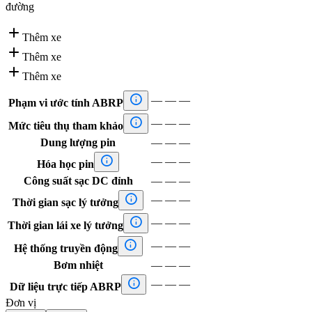
đường

Thêm xe

Thêm xe

Thêm xe

—
—
—
Phạm vi ước tính ABRP

—
—
—
Mức tiêu thụ tham khảo
Dung lượng pin
—
—
—

—
—
—
Hóa học pin
Công suất sạc DC đỉnh
—
—
—

—
—
—
Thời gian sạc lý tưởng

—
—
—
Thời gian lái xe lý tưởng

—
—
—
Hệ thống truyền động
Bơm nhiệt
—
—
—

—
—
—
Dữ liệu trực tiếp ABRP
Đơn vị