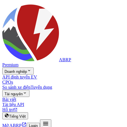
ABRP
Premium

Doanh nghiệp
API định tuyến EV
CPOs
So sánh xe điện
Tuyển dụng

Tài nguyên
Bài viết
Tài liệu API
Hỗ trợ


Tiếng Việt


Mở ABRP
Login