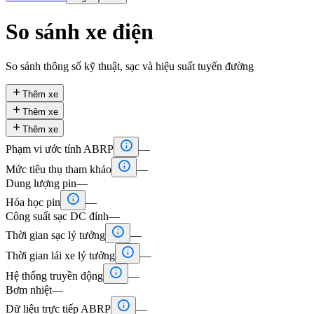
So sánh xe điện
So sánh thông số kỹ thuật, sạc và hiệu suất tuyến đường

Thêm xe

Thêm xe

Thêm xe

Phạm vi ước tính ABRP
—

Mức tiêu thụ tham khảo
—
Dung lượng pin
—

Hóa học pin
—
Công suất sạc DC đỉnh
—

Thời gian sạc lý tưởng
—

Thời gian lái xe lý tưởng
—

Hệ thống truyền động
—
Bơm nhiệt
—

Dữ liệu trực tiếp ABRP
—