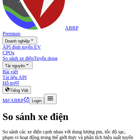
ABRP
Premium

Doanh nghiệp
API định tuyến EV
CPOs
So sánh xe điện
Tuyển dụng

Tài nguyên
Bài viết
Tài liệu API
Hỗ trợ


Tiếng Việt


Mở ABRP
Login
So sánh xe điện
So sánh các xe điện cạnh nhau với dung lượng pin, tốc độ sạc,
phạm vi hoạt động trong thế giới thực và phân tích hiệu suất tuyến