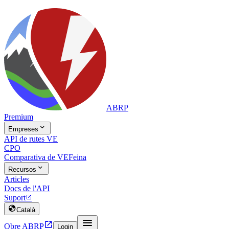
ABRP
Premium

Empreses
API de rutes VE
CPO
Comparativa de VE
Feina

Recursos
Articles
Docs de l'API
Suport


Català


Obre ABRP
Login