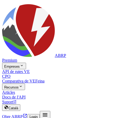
ABRP
Premium

Empreses
API de rutes VE
CPO
Comparativa de VE
Feina

Recursos
Articles
Docs de l'API
Suport


Català


Obre ABRP
Login