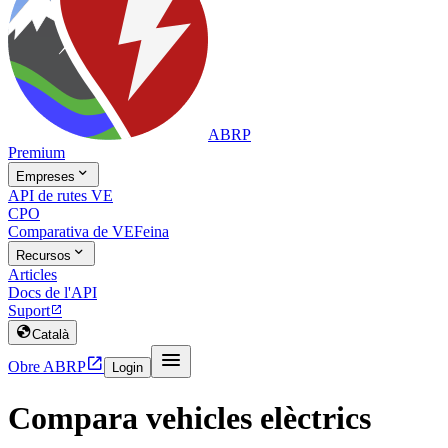
ABRP
Premium

Empreses
API de rutes VE
CPO
Comparativa de VE
Feina

Recursos
Articles
Docs de l'API
Suport


Català


Obre ABRP
Login
Compara vehicles elèctrics