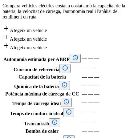
Compara vehicles elèctrics costat a costat amb la capacitat de la
bateria, la velocitat de càrrega, l'autonomia real i l'anàlisi del
rendiment en ruta

Afegeix un vehicle

Afegeix un vehicle

Afegeix un vehicle

—
—
—
Autonomia estimada per ABRP

—
—
—
Consum de referència
Capacitat de la bateria
—
—
—

—
—
—
Química de la bateria
Potència màxima de càrrega de CC
—
—
—

—
—
—
Temps de càrrega ideal

—
—
—
Temps de conducció ideal

—
—
—
Transmissió
Bomba de calor
—
—
—