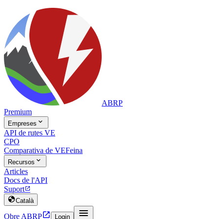
ABRP
Premium

Empreses
API de rutes VE
CPO
Comparativa de VE
Feina

Recursos
Articles
Docs de l'API
Suport


Català


Obre ABRP
Login