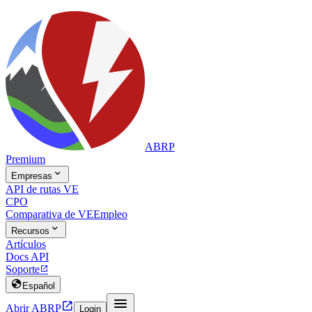
ABRP
Premium

Empresas
API de rutas VE
CPO
Comparativa de VE
Empleo

Recursos
Artículos
Docs API
Soporte


Español


Abrir ABRP
Login