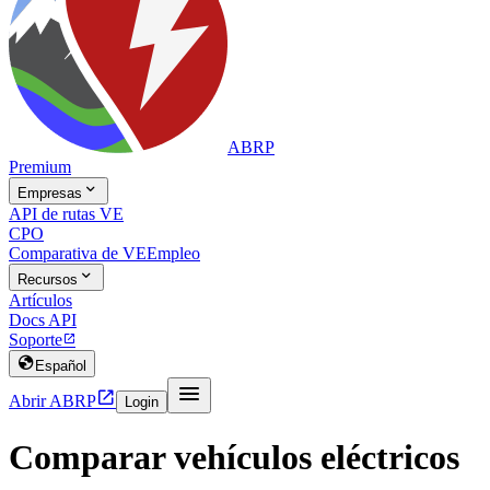
ABRP
Premium

Empresas
API de rutas VE
CPO
Comparativa de VE
Empleo

Recursos
Artículos
Docs API
Soporte


Español


Abrir ABRP
Login
Comparar vehículos eléctricos