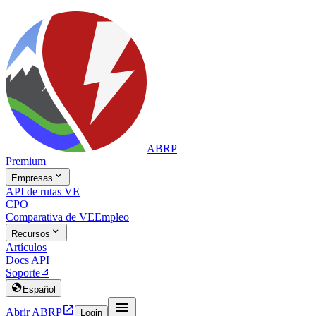
ABRP
Premium

Empresas
API de rutas VE
CPO
Comparativa de VE
Empleo

Recursos
Artículos
Docs API
Soporte


Español


Abrir ABRP
Login