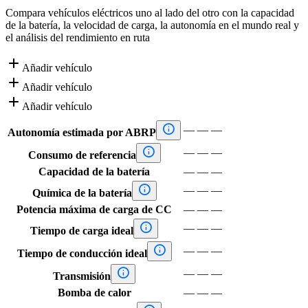
Compara vehículos eléctricos uno al lado del otro con la capacidad
de la batería, la velocidad de carga, la autonomía en el mundo real y
el análisis del rendimiento en ruta

Añadir vehículo

Añadir vehículo

Añadir vehículo

—
—
—
Autonomía estimada por ABRP

—
—
—
Consumo de referencia
Capacidad de la batería
—
—
—

—
—
—
Química de la batería
Potencia máxima de carga de CC
—
—
—

—
—
—
Tiempo de carga ideal

—
—
—
Tiempo de conducción ideal

—
—
—
Transmisión
Bomba de calor
—
—
—