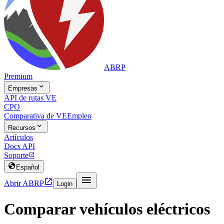
ABRP
Premium

Empresas
API de rutas VE
CPO
Comparativa de VE
Empleo

Recursos
Artículos
Docs API
Soporte


Español


Abrir ABRP
Login
Comparar vehículos eléctricos