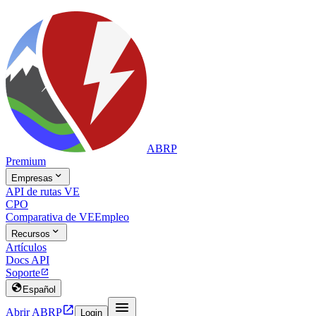
ABRP
Premium

Empresas
API de rutas VE
CPO
Comparativa de VE
Empleo

Recursos
Artículos
Docs API
Soporte


Español


Abrir ABRP
Login