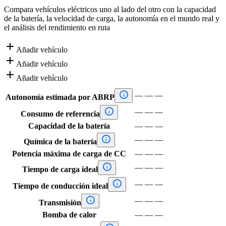
Compara vehículos eléctricos uno al lado del otro con la capacidad
de la batería, la velocidad de carga, la autonomía en el mundo real y
el análisis del rendimiento en ruta

Añadir vehículo

Añadir vehículo

Añadir vehículo

—
—
—
Autonomía estimada por ABRP

—
—
—
Consumo de referencia
Capacidad de la batería
—
—
—

—
—
—
Química de la batería
Potencia máxima de carga de CC
—
—
—

—
—
—
Tiempo de carga ideal

—
—
—
Tiempo de conducción ideal

—
—
—
Transmisión
Bomba de calor
—
—
—