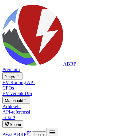
ABRP
Premium

Yritys
EV Routing API
CPOs
EV-vertailu
Ura

Materiaalit
Artikkelit
API-referenssi
Tuki


Suomi


Avaa ABRP
Login