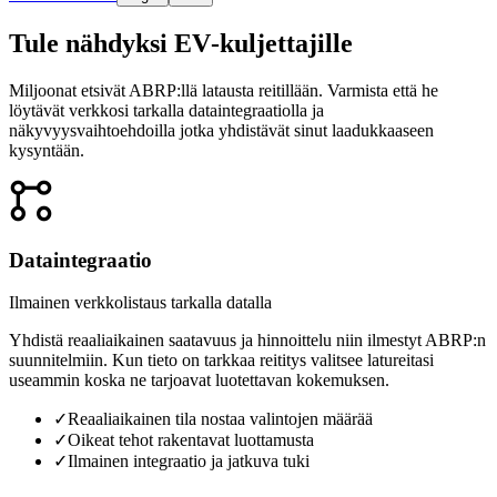
Tule nähdyksi EV‑kuljettajille
Miljoonat etsivät ABRP:llä latausta reitillään. Varmista että he
löytävät verkkosi tarkalla dataintegraatiolla ja
näkyvyysvaihtoehdoilla jotka yhdistävät sinut laadukkaaseen
kysyntään.

Dataintegraatio
Ilmainen verkko­listaus tarkalla datalla
Yhdistä reaaliaikainen saatavuus ja hinnoittelu niin ilmestyt ABRP:n
suunnitelmiin. Kun tieto on tarkkaa reititys valitsee latureitasi
useammin koska ne tarjoavat luotettavan kokemuksen.
✓
Reaaliaikainen tila nostaa valintojen määrää
✓
Oikeat tehot rakentavat luottamusta
✓
Ilmainen integraatio ja jatkuva tuki