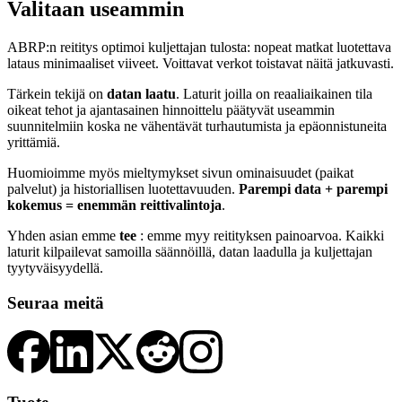
Valitaan useammin
ABRP:n reititys optimoi kuljettajan tulosta: nopeat matkat luotettava
lataus minimaaliset viiveet. Voittavat verkot toistavat näitä jatkuvasti.
Tärkein tekijä on
datan laatu
. Laturit joilla on reaaliaikainen tila
oikeat tehot ja ajantasainen hinnoittelu päätyvät useammin
suunnitelmiin koska ne vähentävät turhautumista ja epäonnistuneita
yrittämiä.
Huomioimme myös mieltymykset sivun ominaisuudet (paikat
palvelut) ja historiallisen luotettavuuden.
Parempi data + parempi
kokemus = enemmän reittivalintoja
.
Yhden asian emme
tee
: emme myy reitityksen painoarvoa. Kaikki
laturit kilpailevat samoilla säännöillä, datan laadulla ja kuljettajan
tyytyväisyydellä.
Seuraa meitä