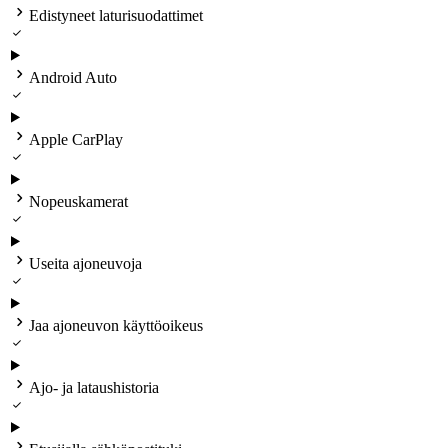

Edistyneet laturisuodattimet


Android Auto


Apple CarPlay


Nopeuskamerat


Useita ajoneuvoja


Jaa ajoneuvon käyttöoikeus


Ajo- ja lataushistoria

