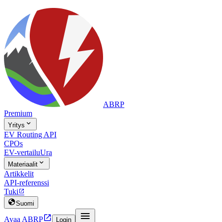
ABRP
Premium

Yritys
EV Routing API
CPOs
EV-vertailu
Ura

Materiaalit
Artikkelit
API-referenssi
Tuki


Suomi


Avaa ABRP
Login