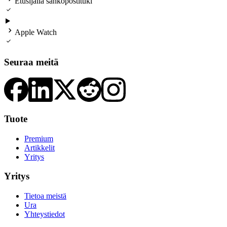
Etusijalla sähköpostituki


Apple Watch

Seuraa meitä
Tuote
Premium
Artikkelit
Yritys
Yritys
Tietoa meistä
Ura
Yhteystiedot