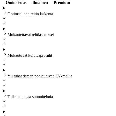
Ominaisuus
Ilmainen
Premium

Optimaalinen reitin laskenta



Mukautettavat reittiasetukset



Mukautuvat kulutusprofiilit



Yli tuhat dataan pohjautuvaa EV‑mallia



Tallenna ja jaa suunnitelmia

