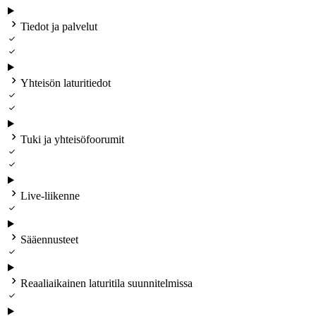

Tiedot ja palvelut



Yhteisön laturitiedot



Tuki ja yhteisöfoorumit



Live‑liikenne


Sääennusteet


Reaaliaikainen laturitila suunnitelmissa
