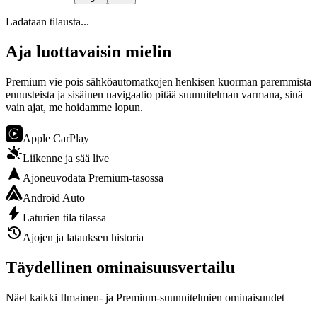
Ladataan tilausta...
Aja luottavaisin mielin
Premium vie pois sähköautomatkojen henkisen kuorman paremmista
ennusteista ja sisäinen navigaatio pitää suunnitelman varmana, sinä
vain ajat, me hoidamme lopun.

Apple CarPlay

Liikenne ja sää live

Ajoneuvo­data Premium‑tasossa

Android Auto

Laturien tila tilassa

Ajojen ja latauksen historia
Täydellinen ominaisuusvertailu
Näet kaikki Ilmainen‑ ja Premium‑suunnitelmien ominaisuudet