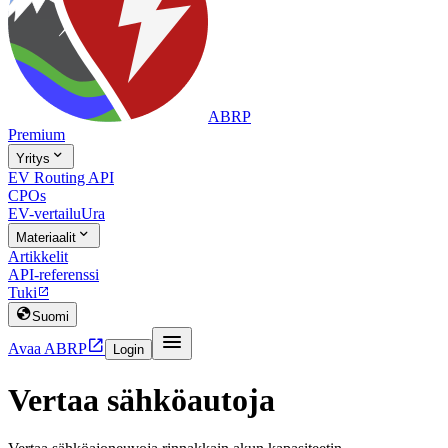
ABRP
Premium

Yritys
EV Routing API
CPOs
EV-vertailu
Ura

Materiaalit
Artikkelit
API-referenssi
Tuki


Suomi


Avaa ABRP
Login
Vertaa sähköautoja