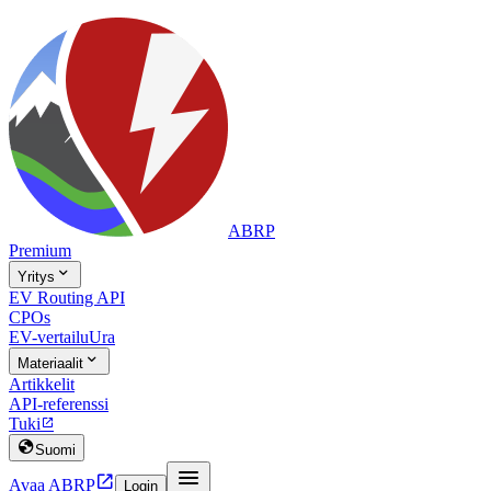
ABRP
Premium

Yritys
EV Routing API
CPOs
EV-vertailu
Ura

Materiaalit
Artikkelit
API-referenssi
Tuki


Suomi


Avaa ABRP
Login