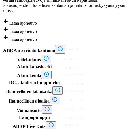
Vertaa sähköajoneuvoja rinnakkain akun kapasiteetin,
latausnopeuden, todellisen kantaman ja reitin suorituskykyanalyysin
kanssa

Lisää ajoneuvo

Lisää ajoneuvo

Lisää ajoneuvo

—
—
—
ABRP:n arvioitu kantama

—
—
—
Viitekulutus
Akun kapasiteetti
—
—
—

—
—
—
Akun kemia
DC-latauksen huipputeho
—
—
—

—
—
—
Ihanteellinen latausaika

—
—
—
Ihanteellinen ajoaika

—
—
—
Voimansiirto
Lämpöpumppu
—
—
—

—
—
—
ABRP Live Data