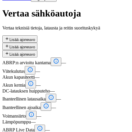
Vertaa sähköautoja
Vertaa teknisiä tietoja, latausta ja reitin suorituskykyä

Lisää ajoneuvo

Lisää ajoneuvo

Lisää ajoneuvo

ABRP:n arvioitu kantama
—

Viitekulutus
—
Akun kapasiteetti
—

Akun kemia
—
DC-latauksen huipputeho
—

Ihanteellinen latausaika
—

Ihanteellinen ajoaika
—

Voimansiirto
—
Lämpöpumppu
—

ABRP Live Data
—