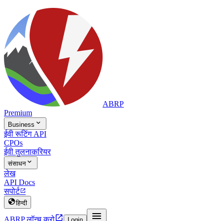
ABRP
Premium

Business
ईवी रूटिंग API
CPOs
ईवी तुलना
करियर

संसाधन
लेख
API Docs
सपोर्ट


हिन्दी


ABRP लॉन्च करो
Login