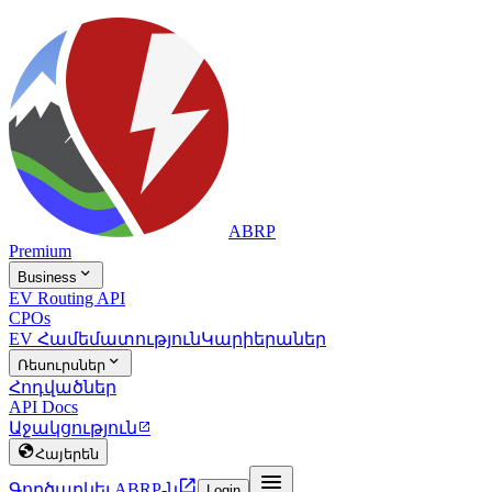
ABRP
Premium

Business
EV Routing API
CPOs
EV Համեմատություն
Կարիերաներ

Ռեսուրսներ
Հոդվածներ
API Docs
Աջակցություն


Հայերեն


Գործարկել ABRP-ն
Login