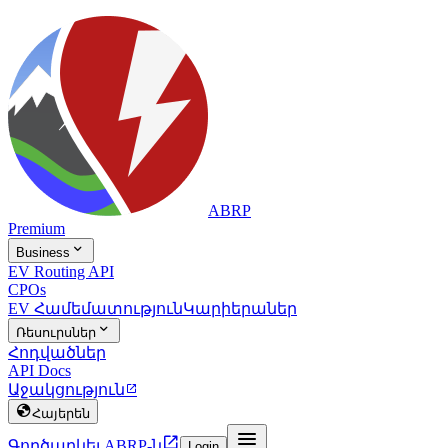
ABRP
Premium

Business
EV Routing API
CPOs
EV Համեմատություն
Կարիերաներ

Ռեսուրսներ
Հոդվածներ
API Docs
Աջակցություն


Հայերեն


Գործարկել ABRP-ն
Login