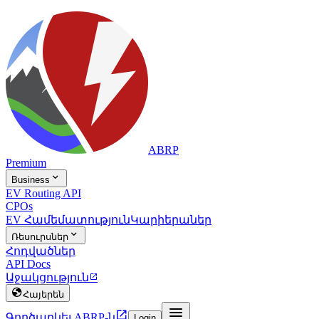
ABRP
Premium

Business
EV Routing API
CPOs
EV Համեմատություն
Կարիերաներ

Ռեսուրսներ
Հոդվածներ
API Docs
Աջակցություն


Հայերեն


Գործարկել ABRP-ն
Login