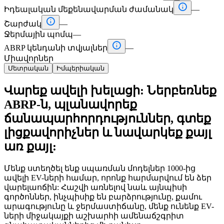

Իդեալական մեքենավարման ժամանակ
—

Շարժակ
—
Ջերմային պոմպ
—

ABRP կենդանի տվյալներ
—
Միավորներ
Մետրական
Իմպերիական
Վարեք ավելի խելացի: Ներբեռնեք
ABRP-ն, պլանավորեք
ճանապարհորդություններ, գտեք
լիցքավորիչներ և նավարկեք քայլ
առ քայլ:
Մենք ստեղծել ենք սպառման մոդելներ 1000-ից
ավելի EV-ների համար, որոնք հարմարվում են ձեր
վարելաոճին: Հաշվի առնելով նաև այնպիսի
գործոններ, ինչպիսիք են բարձրությունը, քամու
արագությունը և ջերմաստիճանը, մենք ունենք EV-
ների միջակայքի աշխարհի ամենաճշգրիտ