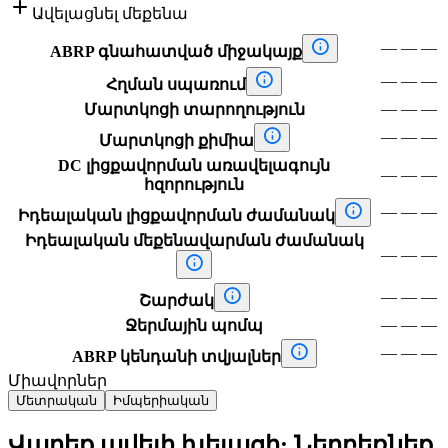

Ավելացնել մեքենա

—
—
—
ABRP գնահատված միջակայք

—
—
—
Հղման սպառում
—
—
—
Մարտկոցի տարողություն

—
—
—
Մարտկոցի քիմիա
DC լիցքավորման առավելագույն
—
—
—
հզորություն

—
—
—
Իդեալական լիցքավորման ժամանակ
Իդեալական մեքենավարման ժամանակ
—
—
—


—
—
—
Շարժակ
—
—
—
Ջերմային պոմպ

—
—
—
ABRP կենդանի տվյալներ
Միավորներ
Մետրական
Իմպերիական
Վարեք ավելի խելացի: Ներբեռնեք