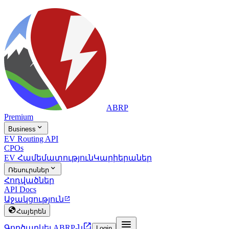
ABRP
Premium

Business
EV Routing API
CPOs
EV Համեմատություն
Կարիերաներ

Ռեսուրսներ
Հոդվածներ
API Docs
Աջակցություն


Հայերեն


Գործարկել ABRP-ն
Login