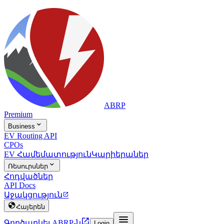
ABRP
Premium

Business
EV Routing API
CPOs
EV Համեմատություն
Կարիերաներ

Ռեսուրսներ
Հոդվածներ
API Docs
Աջակցություն


Հայերեն


Գործարկել ABRP-ն
Login