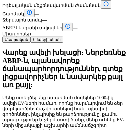

Իդեալական մեքենավարման ժամանակ
—

Շարժակ
—
Ջերմային պոմպ
—

ABRP կենդանի տվյալներ
—
Միավորներ
Մետրական
Իմպերիական
Վարեք ավելի խելացի: Ներբեռնեք
ABRP-ն, պլանավորեք
ճանապարհորդություններ, գտեք
լիցքավորիչներ և նավարկեք քայլ
առ քայլ:
Մենք ստեղծել ենք սպառման մոդելներ 1000-ից
ավելի EV-ների համար, որոնք հարմարվում են ձեր
վարելաոճին: Հաշվի առնելով նաև այնպիսի
գործոններ, ինչպիսիք են բարձրությունը, քամու
արագությունը և ջերմաստիճանը, մենք ունենք EV-
ների միջակայքի աշխարհի ամենաճշգրիտ