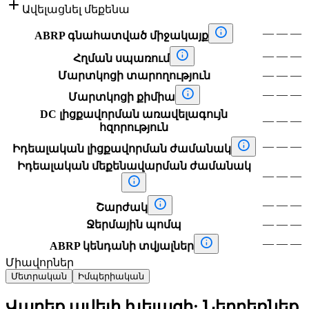

Ավելացնել մեքենա

—
—
—
ABRP գնահատված միջակայք

—
—
—
Հղման սպառում
—
—
—
Մարտկոցի տարողություն

—
—
—
Մարտկոցի քիմիա
DC լիցքավորման առավելագույն
—
—
—
հզորություն

—
—
—
Իդեալական լիցքավորման ժամանակ
Իդեալական մեքենավարման ժամանակ
—
—
—


—
—
—
Շարժակ
—
—
—
Ջերմային պոմպ

—
—
—
ABRP կենդանի տվյալներ
Միավորներ
Մետրական
Իմպերիական
Վարեք ավելի խելացի: Ներբեռնեք