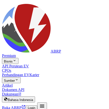
ABRP
Premium

Bisnis
API Perutean EV
CPOs
Perbandingan EV
Karier

Sumber
Artikel
Dokumen API
Dukungan


Bahasa Indonesia


Buka ABRP
Login