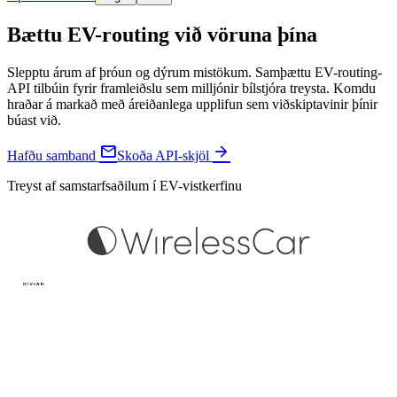
Bættu EV-routing við vöruna þína
Slepptu árum af þróun og dýrum mistökum. Samþættu EV-routing-
API tilbúin fyrir framleiðslu sem milljónir bílstjóra treysta. Komdu
hraðar á markað með áreiðanlega upplifun sem viðskiptavinir þínir
búast við.


Hafðu samband
Skoða API-skjöl
Treyst af samstarfsaðilum í EV-vistkerfinu