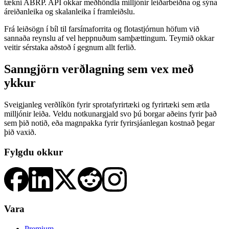
tækni ABRP. API okkar meðhöndla milljónir leiðarbeiðna og sýna
áreiðanleika og skalanleika í framleiðslu.
Frá leiðsögn í bíl til farsímaforrita og flotastjórnun höfum við
sannaða reynslu af vel heppnuðum samþættingum. Teymið okkar
veitir sérstaka aðstoð í gegnum allt ferlið.
Sanngjörn verðlagning sem vex með
ykkur
Sveigjanleg verðlíkön fyrir sprotafyrirtæki og fyrirtæki sem ætla
milljónir leiða. Veldu notkunargjald svo þú borgar aðeins fyrir það
sem þið notið, eða magnpakka fyrir fyrirsjáanlegan kostnað þegar
þið vaxið.
Fylgdu okkur
Vara
Premium