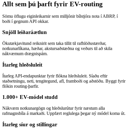
Allt sem þú þarft fyrir EV-routing
Sömu öflugu eiginleikarnir sem milljónir bílstjóra nota í ABRP, í
boði í gegnum API okkar.
Snjöll leiðaráætlun
Ökutækjavitund reiknirit sem taka tillit til rafhlöðustærðar,
notkunarlíkana, hæðar, akstursaðstæðna og veðurs til að skila
nákvæmum drægnispám.
Ítarleg hleðsluleit
Ítarleg API-endapunktar fyrir flókna hleðsluleit. Síaðu eftir
staðsetningu, neti, tengitegund, afl, framboði og aðstöðu. Byggt fyrir
flókin routing-þarfir.
1.000+ EV-módel studd
Nákvæm notkunargögn og hleðslurútur fyrir næstum alla
rafmagnsbíla á markaði. Uppfært reglulega þegar ný módel koma út.
Ítarleg síur og stillingar