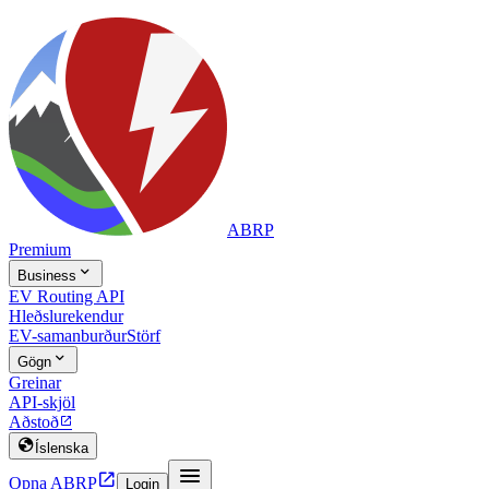
ABRP
Premium

Business
EV Routing API
Hleðslurekendur
EV-samanburður
Störf

Gögn
Greinar
API-skjöl
Aðstoð


Íslenska


Opna ABRP
Login