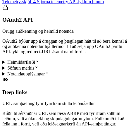

Telemetry-skjöl
Stjórna telemetry API-lyklum þínum
OAuth2 API
Örugg auðkenning og heimild notenda
OAuth2 býður upp á öruggan og þægilegan hátt til að bera kennsl á
og auðkenna notendur hjá Iternio. Til að setja upp OAuth2 þarftu
API-lykil og redirect-URL ásamt nafni forrits.

Heimildarflæði

Söfnun merkis

Notendaupplýsingar

Deep links
URL-samþætting fyrir fyrirfram stillta leiðaráætlun
Búðu til sérsniðnar URL sem ræsa ABRP með fyrirfram stilltum
leiðum, vali á ökutæki og skipulagningarbreytum. Fullkomið til að
fella inn í forrit, vefi eða leiðsagnarkerfi án API-samþættingar.