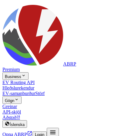
ABRP
Premium

Business
EV Routing API
Hleðslurekendur
EV-samanburður
Störf

Gögn
Greinar
API-skjöl
Aðstoð


Íslenska


Opna ABRP
Login