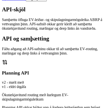
API-skjöl
Samþættu öfluga EV-leiðar- og skipulagningarmöguleika ABRP á
vettvanginn þinn. API-safnið okkar gerir kleift að samþætta
ökutækjavitund routing, mælingar og deep links án vandræða.
API og samþætting
Fáðu aðgang að API-safninu okkar til að samþætta EV-routing,
mælingar og deep links á vettvanginn þinn.

Planning API
v2 - mælt með
v1 - eldri útgáfa
Ökutækjavitund routing með ítarlegum EV-
skipulagningarmöguleikum
Planning API okkar býður upp á ítarlega leiðaráætlun sem þróast