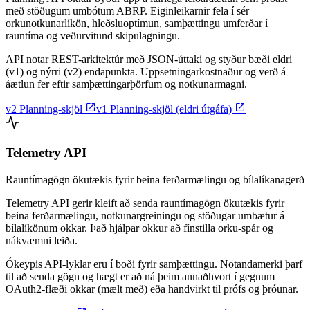
með stöðugum umbótum ABRP. Eiginleikarnir fela í sér
orkunotkunarlíkön, hleðsluoptímun, samþættingu umferðar í
rauntíma og veðurvitund skipulagningu.
API notar REST-arkitektúr með JSON-úttaki og styður bæði eldri
(v1) og nýrri (v2) endapunkta. Uppsetningarkostnaður og verð á
áætlun fer eftir samþættingarþörfum og notkunarmagni.


v2 Planning-skjöl
v1 Planning-skjöl (eldri útgáfa)
Telemetry API
Rauntímagögn ökutækis fyrir beina ferðarmælingu og bílalíkanagerð
Telemetry API gerir kleift að senda rauntímagögn ökutækis fyrir
beina ferðarmælingu, notkunargreiningu og stöðugar umbætur á
bílalíkönum okkar. Það hjálpar okkur að fínstilla orku-spár og
nákvæmni leiða.
Ókeypis API-lyklar eru í boði fyrir samþættingu. Notandamerki þarf
til að senda gögn og hægt er að ná þeim annaðhvort í gegnum
OAuth2-flæði okkar (mælt með) eða handvirkt til prófs og þróunar.