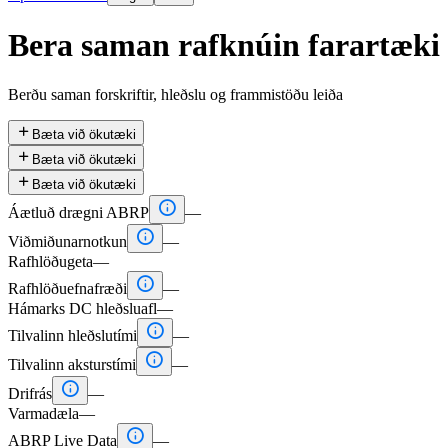
Bera saman rafknúin farartæki
Berðu saman forskriftir, hleðslu og frammistöðu leiða

Bæta við ökutæki

Bæta við ökutæki

Bæta við ökutæki

Áætluð drægni ABRP
—

Viðmiðunarnotkun
—
Rafhlöðugeta
—

Rafhlöðuefnafræði
—
Hámarks DC hleðsluafl
—

Tilvalinn hleðslutími
—

Tilvalinn aksturstími
—

Drifrás
—
Varmadæla
—

ABRP Live Data
—