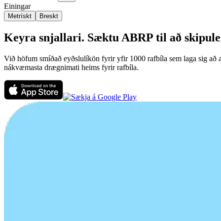
Einingar
Metrískt
Breskt
Keyra snjallari. Sæktu ABRP til að skipuleg
Við höfum smíðað eyðslulíkön fyrir yfir 1000 rafbíla sem laga sig að a
nákvæmasta drægnimati heims fyrir rafbíla.