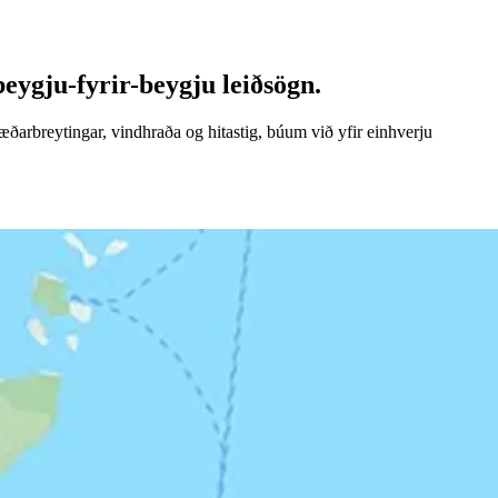
beygju-fyrir-beygju leiðsögn.
hæðarbreytingar, vindhraða og hitastig, búum við yfir einhverju