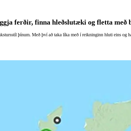
gja ferðir, finna hleðslutæki og fletta með 
kstursstíl þínum. Með því að taka líka með í reikninginn hluti eins og 