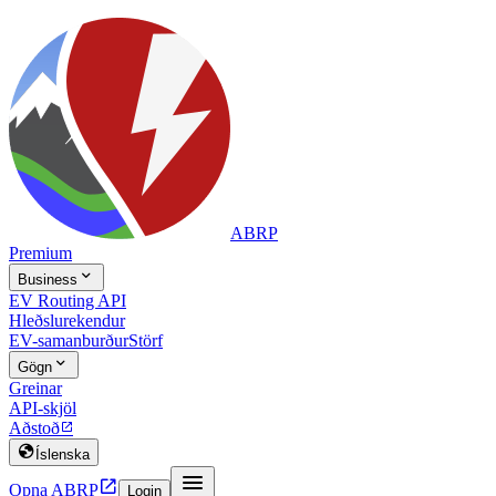
ABRP
Premium

Business
EV Routing API
Hleðslurekendur
EV-samanburður
Störf

Gögn
Greinar
API-skjöl
Aðstoð


Íslenska


Opna ABRP
Login