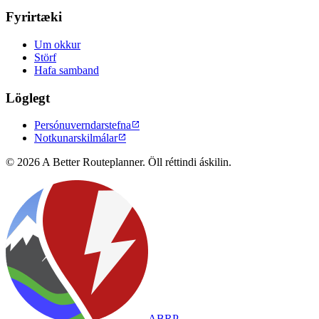
Fyrirtæki
Um okkur
Störf
Hafa samband
Löglegt
Persónuverndarstefna

Notkunarskilmálar

© 2026 A Better Routeplanner. Öll réttindi áskilin.
ABRP