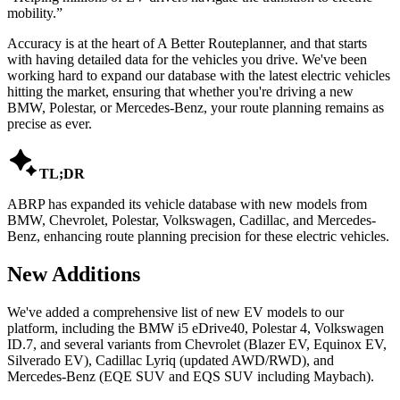
mobility.
”
Accuracy is at the heart of A Better Routeplanner, and that starts
with having detailed data for the vehicles you drive. We've been
working hard to expand our database with the latest electric vehicles
hitting the market, ensuring that whether you're driving a new
BMW, Polestar, or Mercedes-Benz, your route planning remains as
precise as ever.

TL;DR
ABRP has expanded its vehicle database with new models from
BMW, Chevrolet, Polestar, Volkswagen, Cadillac, and Mercedes-
Benz, enhancing route planning precision for these electric vehicles.
New Additions
We've added a comprehensive list of new EV models to our
platform, including the BMW i5 eDrive40, Polestar 4, Volkswagen
ID.7, and several variants from Chevrolet (Blazer EV, Equinox EV,
Silverado EV), Cadillac Lyriq (updated AWD/RWD), and
Mercedes-Benz (EQE SUV and EQS SUV including Maybach).