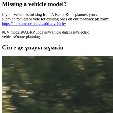
Missing a vehicle model?
If your vehicle is missing from A Better Routeplanner, you can
submit a request or vote for existing ones on our feedback platform:
https://abrp.upvoty.com/b/add-a-vehicle/
#
EV models
#
ABRP updates
#
vehicle database
#
electric
vehicles
#
route planning
Сізге де ұнауы мүмкін