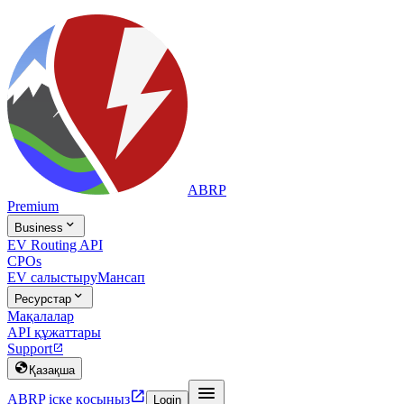
ABRP
Premium

Business
EV Routing API
CPOs
EV салыстыру
Мансап

Ресурстар
Мақалалар
API құжаттары
Support


Қазақша


ABRP іске қосыңыз
Login