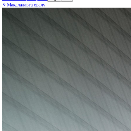

Мақалаларға оралу