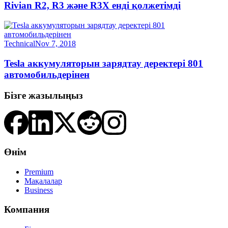
Rivian R2, R3 және R3X енді қолжетімді
Technical
Nov 7, 2018
Tesla аккумуляторын зарядтау деректері 801
автомобильдерінен
Бізге жазылыңыз
Өнім
Premium
Мақалалар
Business
Компания