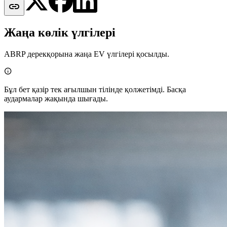

Жаңа көлік үлгілері
ABRP дерекқорына жаңа EV үлгілері қосылды.

Бұл бет қазір тек ағылшын тілінде қолжетімді. Басқа
аудармалар жақында шығады.