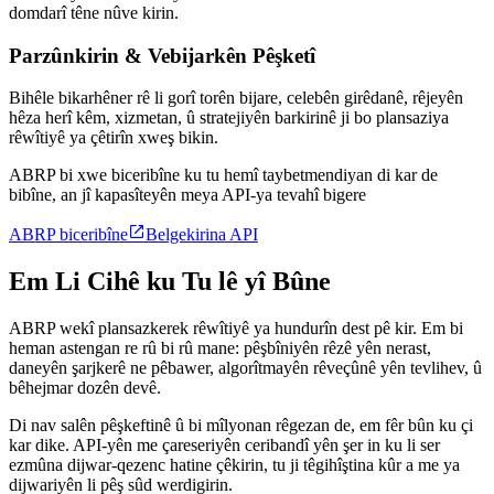
domdarî têne nûve kirin.
Parzûnkirin & Vebijarkên Pêşketî
Bihêle bikarhêner rê li gorî torên bijare, celebên girêdanê, rêjeyên
hêza herî kêm, xizmetan, û stratejiyên barkirinê ji bo plansaziya
rêwîtiyê ya çêtirîn xweş bikin.
ABRP bi xwe biceribîne ku tu hemî taybetmendiyan di kar de
bibîne, an jî kapasîteyên meya API-ya tevahî bigere

ABRP biceribîne
Belgekirina API
Em Li Cihê ku Tu lê yî Bûne
ABRP wekî plansazkerek rêwîtiyê ya hundurîn dest pê kir. Em bi
heman astengan re rû bi rû mane: pêşbîniyên rêzê yên nerast,
daneyên şarjkerê ne pêbawer, algorîtmayên rêveçûnê yên tevlihev, û
bêhejmar dozên devê.
Di nav salên pêşkeftinê û bi mîlyonan rêgezan de, em fêr bûn ku çi
kar dike. API-yên me çareseriyên ceribandî yên şer in ku li ser
ezmûna dijwar-qezenc hatine çêkirin, tu ji têgihîştina kûr a me ya
dijwariyên li pêş sûd werdigirin.