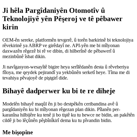
Ji hêla Pargîdaniyên Otomotîv û
Teknolojiyê yên Pêşeroj ve tê pêbawer
kirin
OEM-ên sereke, platformên tevgerê, û torên barkirinê bi teknolojiya
rêvekirinê ya ABRP ve girêdayî ne. API-yên me bi mîlyonan
daxwazên rêgezê bi rê ve dibin, di hilberînê de pêbawerî û
mezinbûnê îsbat dikin.
Ji navîgasyon-wesayîtê bigire heya serîlêdanên desta û rêveberiya
fîloya, me qeydek pejirandî ya yekbûnên serketî heye. Tîma me di
tevahiya pêvajoyê de piştgirî dide.
Bihayê dadperwer ku bi te re diheje
Modelên bihayê maqûl ên ji bo destpêkên ceribandina avê û
pargîdaniyên ku bi mîlyonan rêgezan plan dikin. Pîlanên per-
karanîna hilbijêre ku tenê ji bo tiştê ku tu hewce ne bidin, an pakêtên
cildê ji bo lêçûnên pêşbînîkirî dema ku tu pîvandin bidin.
Me bişopîne