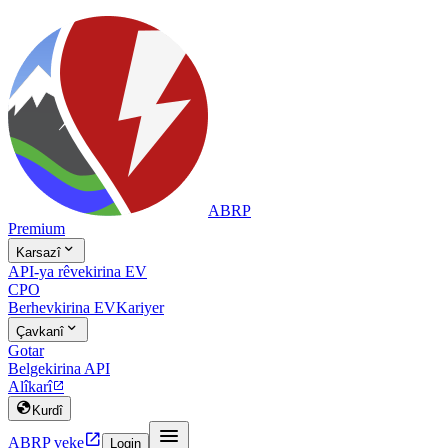
ABRP
Premium

Karsazî
API-ya rêvekirina EV
CPO
Berhevkirina EV
Kariyer

Çavkanî
Gotar
Belgekirina API
Alîkarî


Kurdî


ABRP veke
Login