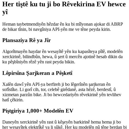
Her tiştê ku tu ji bo Rêvekirina EV hewce
yî
Heman taybetmendiyên hêzdar ên ku bi mîlyonan ajokar di ABRP
de bikar tînin, bi navgîniya API-yên me ve têne peyda kirin.
Plansaziya Rê ya Jîr
Algorîtmayên haydar ên wesayîtê yên ku kapasîteya pîlê, modelên
xerckirinê, bilindbûn, hewa, û şert û mercên ajotinê hesab dikin da
ku pêşbîniyên rêzê yên rast peyda bikin.
Lêpirsîna Şarjkeran a Pêşketî
Xalên dawî yên API-ya berfireh ji bo lêgerînên şarjkeran ên
sofîstîke. Li gorî cih, tor, celebê girêdanê, asta hêzê, berdestî, û
xizmetan parzûn bike. Ji bo hewcedariyên rêvekirinê yên tevlihev
hatî çêkirin.
Piştgiriya 1,000+ Modelên EV
Daneyên xerckirinê yên rast û kêşeyên barkirinê hema hema ji bo
her wesayîtek elektrîkê ya li sûkê. Her ku modelên nû têne berdan bi