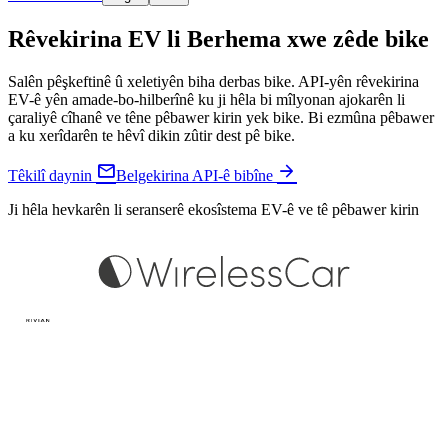
Rêvekirina EV li Berhema xwe zêde bike
Salên pêşkeftinê û xeletiyên biha derbas bike. API-yên rêvekirina
EV-ê yên amade-bo-hilberînê ku ji hêla bi mîlyonan ajokarên li
çaraliyê cîhanê ve têne pêbawer kirin yek bike. Bi ezmûna pêbawer
a ku xerîdarên te hêvî dikin zûtir dest pê bike.


Têkilî daynin
Belgekirina API-ê bibîne
Ji hêla hevkarên li seranserê ekosîstema EV-ê ve tê pêbawer kirin