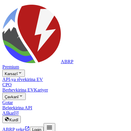
ABRP
Premium

Karsazî
API-ya rêvekirina EV
CPO
Berhevkirina EV
Kariyer

Çavkanî
Gotar
Belgekirina API
Alîkarî


Kurdî


ABRP veke
Login