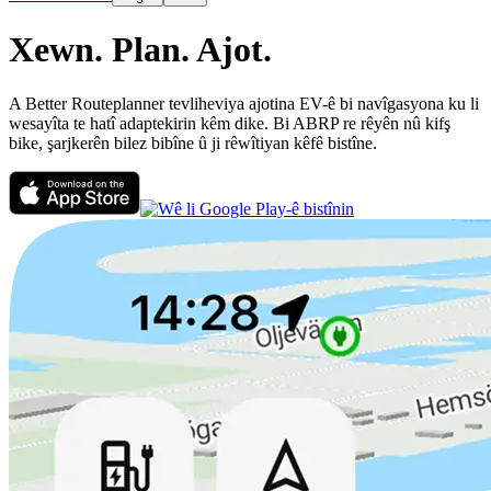
Xewn.
Plan.
Ajot.
A Better Routeplanner tevliheviya ajotina EV-ê bi navîgasyona ku li
wesayîta te hatî adaptekirin kêm dike. Bi ABRP re rêyên nû kifş
bike, şarjkerên bilez bibîne û ji rêwîtiyan kêfê bistîne.