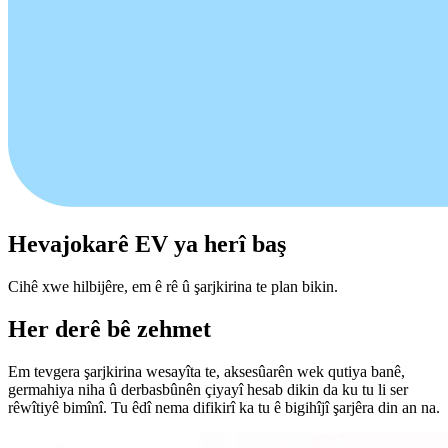
Hevajokarê EV ya herî baş
Cihê xwe hilbijêre, em ê rê û şarjkirina te plan bikin.
Her derê bê zehmet
Em tevgera şarjkirina wesayîta te, aksesûarên wek qutiya banê,
germahiya niha û derbasbûnên çiyayî hesab dikin da ku tu li ser
rêwîtiyê bimînî. Tu êdî nema difikirî ka tu ê bigihîjî şarjêra din an na.