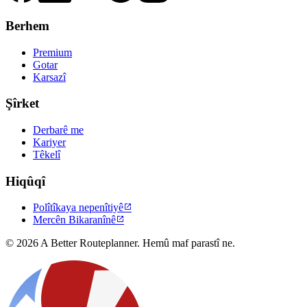
Berhem
Premium
Gotar
Karsazî
Şîrket
Derbarê me
Kariyer
Têkelî
Hiqûqî
Polîtîkaya nepenîtiyê

Mercên Bikaranînê

© 2026 A Better Routeplanner. Hemû maf parastî ne.