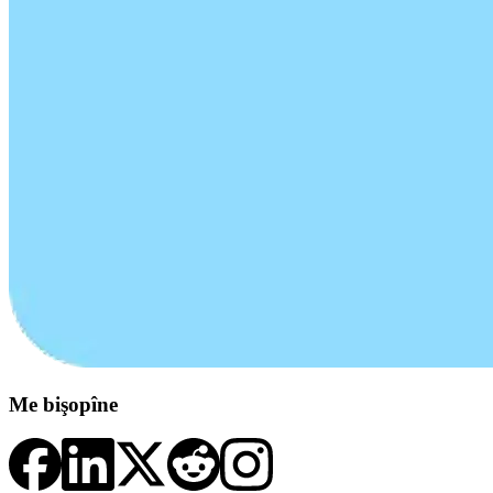
Me bişopîne