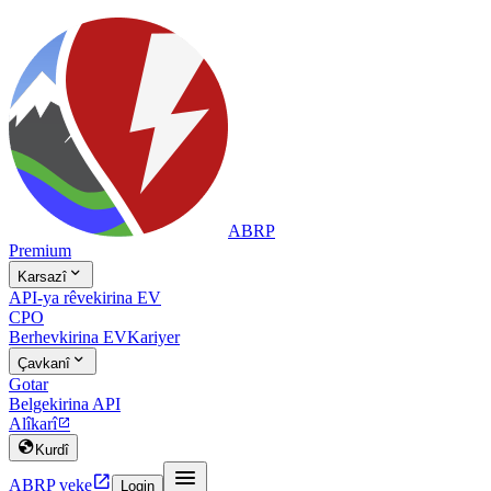
ABRP
Premium

Karsazî
API-ya rêvekirina EV
CPO
Berhevkirina EV
Kariyer

Çavkanî
Gotar
Belgekirina API
Alîkarî


Kurdî


ABRP veke
Login