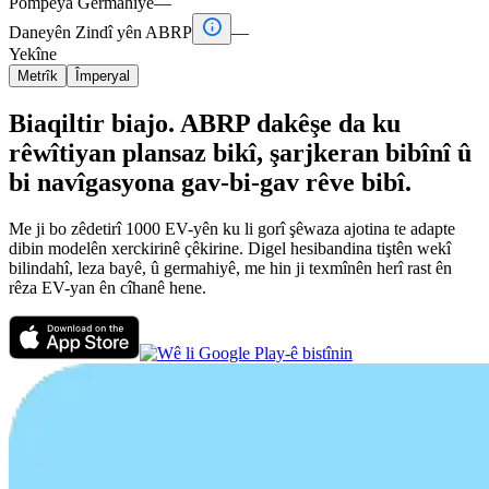
Pompeya Germahiyê
—

Daneyên Zindî yên ABRP
—
Yekîne
Metrîk
Împeryal
Biaqiltir biajo. ABRP dakêşe da ku
rêwîtiyan plansaz bikî, şarjkeran bibînî û
bi navîgasyona gav-bi-gav rêve bibî.
Me ji bo zêdetirî 1000 EV-yên ku li gorî şêwaza ajotina te adapte
dibin modelên xerckirinê çêkirine. Digel hesibandina tiştên wekî
bilindahî, leza bayê, û germahiyê, me hin ji texmînên herî rast ên
rêza EV-yan ên cîhanê hene.