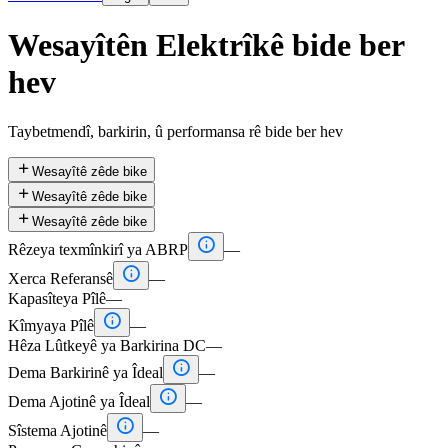
Wesayîtên Elektrîkê bide ber
hev
Taybetmendî, barkirin, û performansa rê bide ber hev

Wesayîtê zêde bike

Wesayîtê zêde bike

Wesayîtê zêde bike

Rêzeya texmînkirî ya ABRP
—

Xerca Referansê
—
Kapasîteya Pîlê
—

Kîmyaya Pîlê
—
Hêza Lûtkeyê ya Barkirina DC
—

Dema Barkirinê ya Îdeal
—

Dema Ajotinê ya Îdeal
—

Sîstema Ajotinê
—