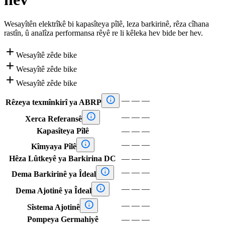
Wesayîtên elektrîkê bi kapasîteya pîlê, leza barkirinê, rêza cîhana
rastîn, û analîza performansa rêyê re li kêleka hev bide ber hev.

Wesayîtê zêde bike

Wesayîtê zêde bike

Wesayîtê zêde bike

—
—
—
Rêzeya texmînkirî ya ABRP

—
—
—
Xerca Referansê
Kapasîteya Pîlê
—
—
—

—
—
—
Kîmyaya Pîlê
Hêza Lûtkeyê ya Barkirina DC
—
—
—

—
—
—
Dema Barkirinê ya Îdeal

—
—
—
Dema Ajotinê ya Îdeal

—
—
—
Sîstema Ajotinê
Pompeya Germahiyê
—
—
—