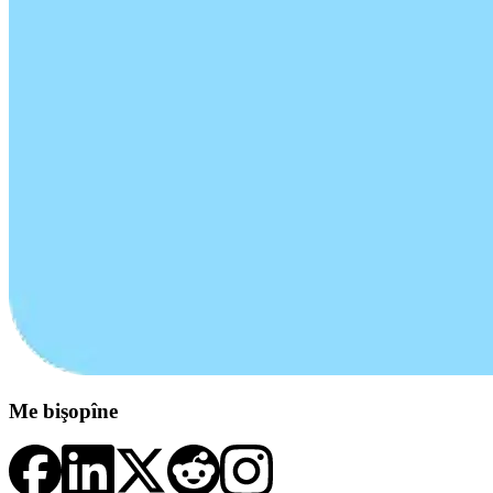
Me bişopîne