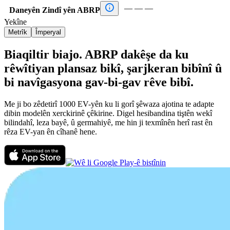

—
—
—
Daneyên Zindî yên ABRP
Yekîne
Metrîk
Împeryal
Biaqiltir biajo. ABRP dakêşe da ku
rêwîtiyan plansaz bikî, şarjkeran bibînî û
bi navîgasyona gav-bi-gav rêve bibî.
Me ji bo zêdetirî 1000 EV-yên ku li gorî şêwaza ajotina te adapte
dibin modelên xerckirinê çêkirine. Digel hesibandina tiştên wekî
bilindahî, leza bayê, û germahiyê, me hin ji texmînên herî rast ên
rêza EV-yan ên cîhanê hene.