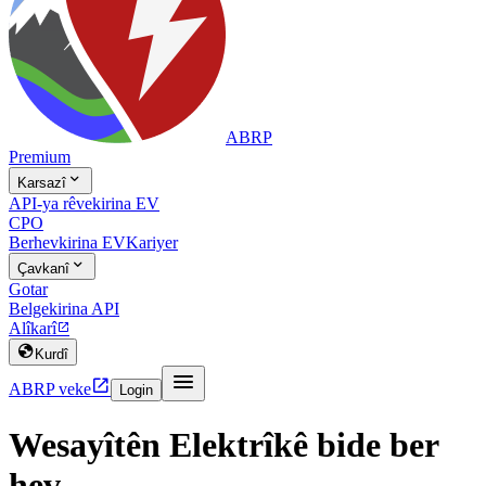
ABRP
Premium

Karsazî
API-ya rêvekirina EV
CPO
Berhevkirina EV
Kariyer

Çavkanî
Gotar
Belgekirina API
Alîkarî


Kurdî


ABRP veke
Login
Wesayîtên Elektrîkê bide ber
hev