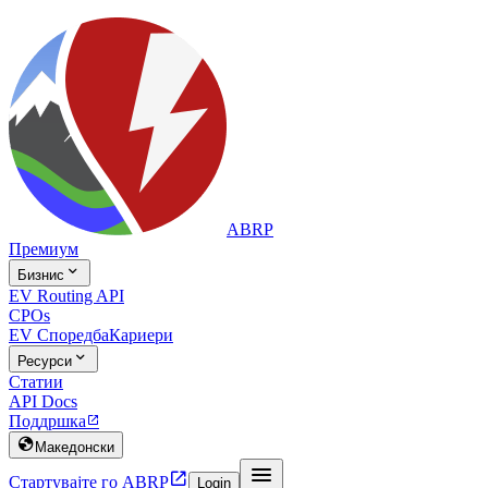
ABRP
Премиум

Бизнис
EV Routing API
CPOs
EV Споредба
Кариери

Ресурси
Статии
API Docs
Поддршка


Македонски


Стартувајте го ABRP
Login