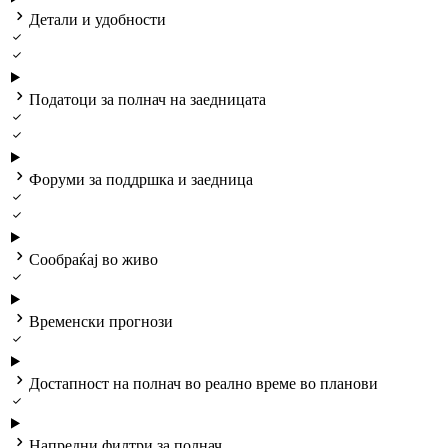

Детали и удобности



Податоци за полнач на заедницата



Форуми за поддршка и заедница



Сообраќај во живо


Временски прогнози


Достапност на полнач во реално време во планови


Напредни филтри за полнач