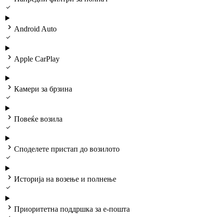


Android Auto


Apple CarPlay


Камери за брзина


Повеќе возила


Споделете пристап до возилото


Историја на возење и полнење


Приоритетна поддршка за е-пошта