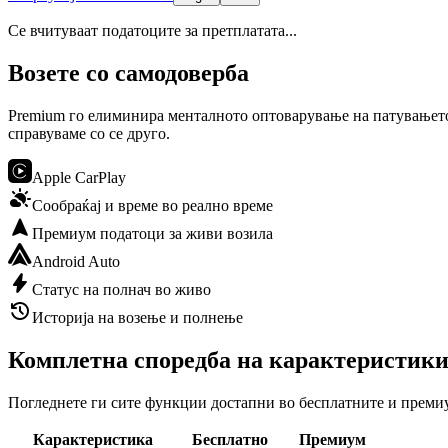
Се вчитуваат податоците за претплатата...
Возете со самодоверба
Premium го елиминира менталното оптоварување на патувањето 
справуваме со се друго.

Apple CarPlay

Сообраќај и време во реално време

Премиум податоци за живи возила

Android Auto

Статус на полнач во живо

Историја на возење и полнење
Комплетна споредба на карактеристик
Погледнете ги сите функции достапни во бесплатните и преми
Карактеристика
Бесплатно
Премиум