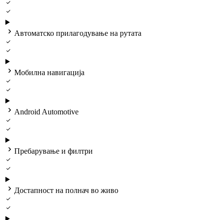



Автоматско прилагодување на рутата



Мобилна навигација



Android Automotive



Пребарување и филтри



Достапност на полнач во живо

