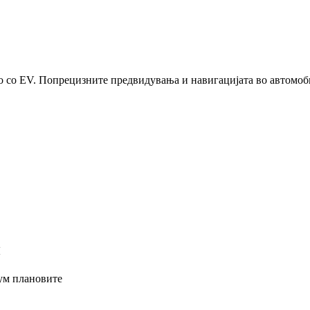
со EV. Попрецизните предвидувања и навигацијата во автомобил
и
ум плановите