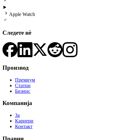


Apple Watch

Следете нè
Производ
Премиум
Статии
Бизнис
Компанија
За
Кариери
Контакт
Правни