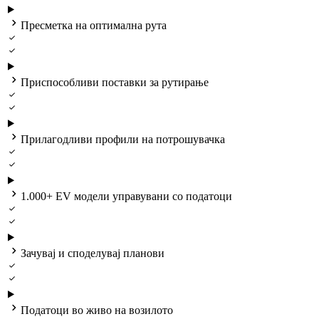

Пресметка на оптимална рута



Приспособливи поставки за рутирање



Прилагодливи профили на потрошувачка



1.000+ EV модели управувани со податоци



Зачувај и споделувај планови



Податоци во живо на возилото