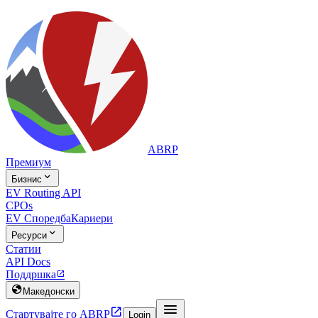
ABRP
Премиум

Бизнис
EV Routing API
CPOs
EV Споредба
Кариери

Ресурси
Статии
API Docs
Поддршка


Македонски


Стартувајте го ABRP
Login