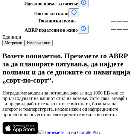

—
—
—
Идеално време за возење

—
—
—
Погонски склоп
Топлинска пумпа
—
—
—

—
—
—
ABRP податоци во живо
Единици
Метрички
Империјални
Возете попаметно. Преземете го ABRP
за да планирате патувања, да најдете
полначи и да се движите со навигација
„сврт-по-сврт“.
Изградивме модели за потрошувачка за над 1000 ЕВ кои се
прилагодуваат на вашиот стил на возење. Исто така, земајќи
ги предвид работите како што се висината, брзината на
ветерот и температурата, имаме некои од најпрецизните
проценки на опсегот на електричните возила во светот.