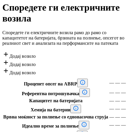
Споредете ги електричните
возила
Споредете ги електричните возила рамо до рамо со
капацитетот на батеријата, брзината на полнење, опсегот во
реалниот свет и анализата на перформансите на патеката

Додај возило

Додај возило

Додај возило

—
—
—
Проценет опсег на ABRP

—
—
—
Референтна потрошувачка
Капацитет на батеријата
—
—
—

—
—
—
Хемија на батерии
Врвна моќност за полнење со еднонасочна струја
—
—
—

—
—
—
Идеално време за полнење