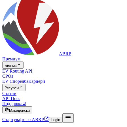
ABRP
Премиум

Бизнис
EV Routing API
CPOs
EV Споредба
Кариери

Ресурси
Статии
API Docs
Поддршка


Македонски


Стартувајте го ABRP
Login