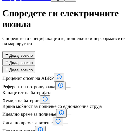
Споредете ги електричните
возила
Споредете ги спецификациите, полнењето и перформансите
на маршрутата

Додај возило

Додај возило

Додај возило

Проценет опсег на ABRP
—

Референтна потрошувачка
—
Капацитет на батеријата
—

Хемија на батерии
—
Врвна моќност за полнење со еднонасочна струја
—

Идеално време за полнење
—

Идеално време за возење
—
