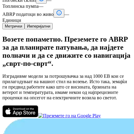
Погонски склоп
—
Топлинска пумпа
—

ABRP податоци во живо
—
Единици
Метрички
Империјални
Возете попаметно. Преземете го ABRP
за да планирате патувања, да најдете
полначи и да се движите со навигација
„сврт-по-сврт“.
Изградивме модели за потрошувачка за над 1000 ЕВ кои се
прилагодуваат на вашиот стил на возење. Исто така, земајќи
ги предвид работите како што се висината, брзината на
ветерот и температурата, имаме некои од најпрецизните
проценки на опсегот на електричните возила во светот.