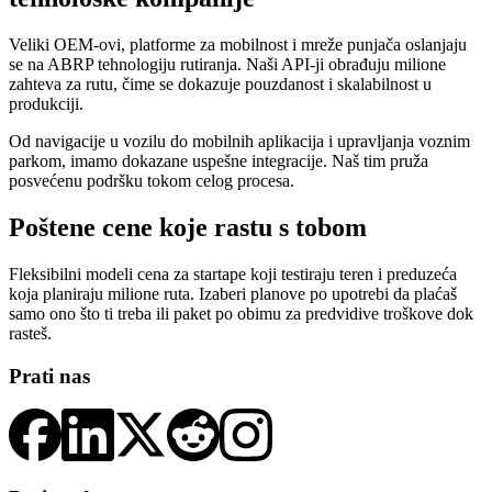
Veliki OEM-ovi, platforme za mobilnost i mreže punjača oslanjaju
se na ABRP tehnologiju rutiranja. Naši API-ji obrađuju milione
zahteva za rutu, čime se dokazuje pouzdanost i skalabilnost u
produkciji.
Od navigacije u vozilu do mobilnih aplikacija i upravljanja voznim
parkom, imamo dokazane uspešne integracije. Naš tim pruža
posvećenu podršku tokom celog procesa.
Poštene cene koje rastu s tobom
Fleksibilni modeli cena za startape koji testiraju teren i preduzeća
koja planiraju milione ruta. Izaberi planove po upotrebi da plaćaš
samo ono što ti treba ili paket po obimu za predvidive troškove dok
rasteš.
Prati nas