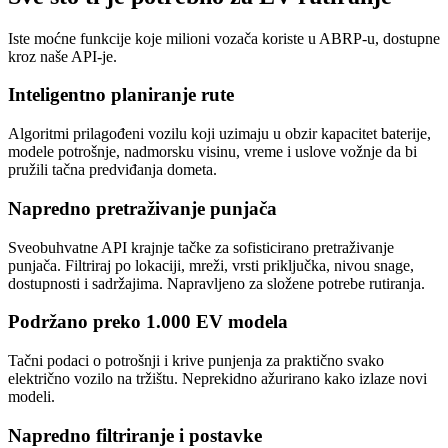
Iste moćne funkcije koje milioni vozača koriste u ABRP-u, dostupne
kroz naše API-je.
Inteligentno planiranje rute
Algoritmi prilagođeni vozilu koji uzimaju u obzir kapacitet baterije,
modele potrošnje, nadmorsku visinu, vreme i uslove vožnje da bi
pružili tačna predviđanja dometa.
Napredno pretraživanje punjača
Sveobuhvatne API krajnje tačke za sofisticirano pretraživanje
punjača. Filtriraj po lokaciji, mreži, vrsti priključka, nivou snage,
dostupnosti i sadržajima. Napravljeno za složene potrebe rutiranja.
Podržano preko 1.000 EV modela
Tačni podaci o potrošnji i krive punjenja za praktično svako
električno vozilo na tržištu. Neprekidno ažurirano kako izlaze novi
modeli.
Napredno filtriranje i postavke