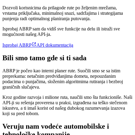
Dozvoli korisnicima da prilagode rute po željenim mrežama,
vrstama priključaka, minimalnoj snazi, sadržajima i strategijama
punjenja radi optimalnog planiranja putovanja.
Isprobaj ABRP sam da vidiš sve funkcije na delu ili istraži sve
mogućnosti našeg API-ja.

Isprobaj ABRP
API dokumentacija
Bili smo tamo gde si ti sada
ABRP je počeo kao interni planer rute. Suočili smo se sa istim
preprekama: netačnim predviđanjima dometa, nepouzdanim
podacima o punjačima, složenim algoritmima rutiranja i bezbroj
graničnih slučajeva.
Kroz godine razvoja i milione ruta, naučili smo šta funkcioniše. Naši
API-ji su rešenja proverena u praksi, izgrađena na teško stečenom
iskustvu, a ti imaš korist od našeg dubokog razumevanja izazova
koji su pred tobom.
Veruju nam vodeće automobilske i
tehnološke kompanije