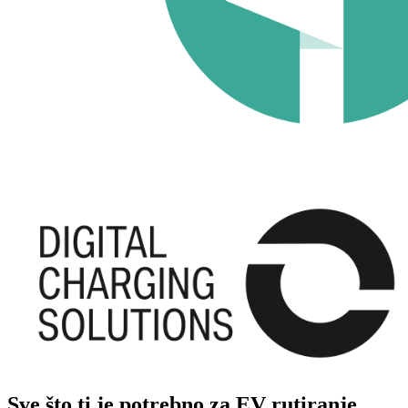
Sve što ti je potrebno za EV rutiranje