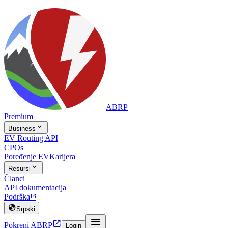
ABRP
Premium

Business
EV Routing API
CPOs
Poređenje EV
Karijera

Resursi
Članci
API dokumentacija
Podrška


Srpski


Pokreni ABRP
Login