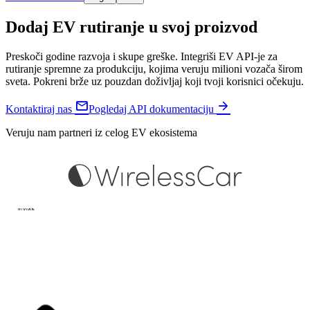
Dodaj EV rutiranje u svoj proizvod
Preskoči godine razvoja i skupe greške. Integriši EV API-je za
rutiranje spremne za produkciju, kojima veruju milioni vozača širom
sveta. Pokreni brže uz pouzdan doživljaj koji tvoji korisnici očekuju.


Kontaktiraj nas
Pogledaj API dokumentaciju
Veruju nam partneri iz celog EV ekosistema