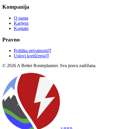
Kompanija
O nama
Karijera
Kontakt
Pravno
Politika privatnosti

Uslovi korišćenja

© 2026 A Better Routeplanner. Sva prava zadržana.
ABRP