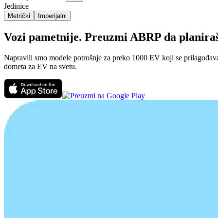
Jedinice
Metrički
Imperijalni
Vozi pametnije. Preuzmi ABRP da planiraš p
Napravili smo modele potrošnje za preko 1000 EV koji se prilagođavaju
dometa za EV na svetu.