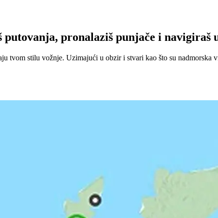
utovanja, pronalaziš punjače i navigiraš u
 tvom stilu vožnje. Uzimajući u obzir i stvari kao što su nadmorska vi