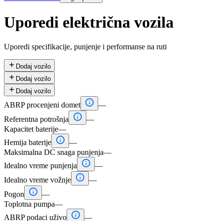
Uporedi električna vozila
Uporedi specifikacije, punjenje i performanse na ruti

Dodaj vozilo

Dodaj vozilo

Dodaj vozilo

ABRP procenjeni domet
—

Referentna potrošnja
—
Kapacitet baterije
—

Hemija baterije
—
Maksimalna DC snaga punjenja
—

Idealno vreme punjenja
—

Idealno vreme vožnje
—

Pogon
—
Toplotna pumpa
—

ABRP podaci uživo
—