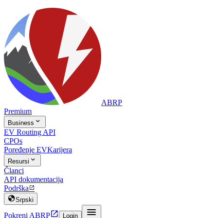
ABRP
Premium

Business
EV Routing API
CPOs
Poređenje EV
Karijera

Resursi
Članci
API dokumentacija
Podrška


Srpski


Pokreni ABRP
Login