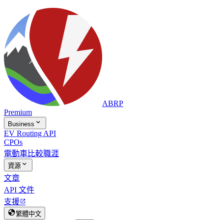
ABRP
Premium

Business
EV Routing API
CPOs
電動車比較
職涯

資源
文章
API 文件
支援


繁體中文