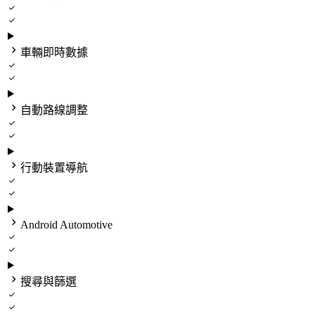



車輛即時數據



自動路線調整



行動裝置導航



Android Automotive



搜尋與篩選

