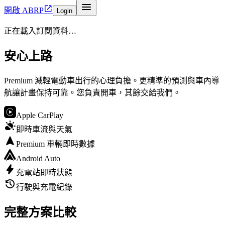


開啟 ABRP
Login
正在載入訂閱資料…
安心上路
Premium 減輕電動車出行的心理負擔。更精準的預測與車內導
航讓計畫保持可靠。您負責開車，其餘交給我們。

Apple CarPlay

即時車流與天氣

Premium 車輛即時數據

Android Auto

充電站即時狀態

行駛與充電紀錄
完整方案比較