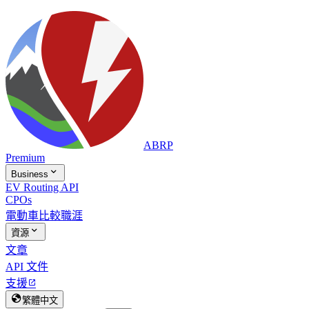
ABRP
Premium

Business
EV Routing API
CPOs
電動車比較
職涯

資源
文章
API 文件
支援


繁體中文