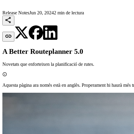
Release Notes
Jun 20, 2024
2 min de lectura


A Better Routeplanner 5.0
Novetats que enforteixen la planificació de rutes.

Aquesta pàgina ara només està en anglès. Properament hi haurà més t