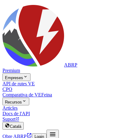
ABRP
Premium

Empreses
API de rutes VE
CPO
Comparativa de VE
Feina

Recursos
Articles
Docs de l'API
Suport


Català


Obre ABRP
Login