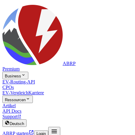
ABRP
Premium

Business
EV-Routing-API
CPOs
EV-Vergleich
Karriere

Ressourcen
Artikel
API Docs
Support


Deutsch


ABRP starten
Login