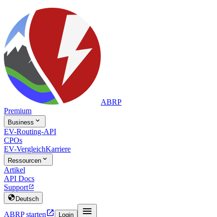
ABRP
Premium

Business
EV-Routing-API
CPOs
EV-Vergleich
Karriere

Ressourcen
Artikel
API Docs
Support


Deutsch


ABRP starten
Login