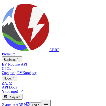
ABRP
Premium

Business
EV Routing API
CPOs
Σύγκριση EV
Καριέρες

Πόροι
Άρθρα
API Docs
Υποστήριξη


Ελληνικά


Άνοιγμα ABRP
Login