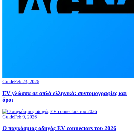
Guide
Feb 23, 2026
EV γλώσσα σε απλά ελληνικά: συντομογραφίες και
όροι
Guide
Feb 9, 2026
Ο παγκόσμιος οδηγός EV connectors του 2026