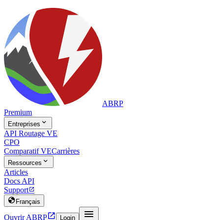
ABRP
Premium

Entreprises
API Routage VE
CPO
Comparatif VE
Carrières

Ressources
Articles
Docs API
Support


Français


Ouvrir ABRP
Login