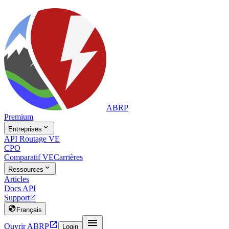
ABRP
Premium

Entreprises
API Routage VE
CPO
Comparatif VE
Carrières

Ressources
Articles
Docs API
Support


Français


Ouvrir ABRP
Login