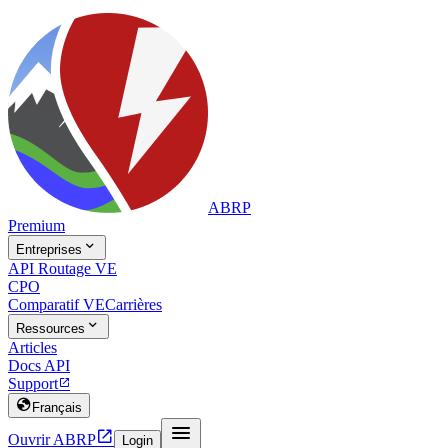
ABRP
Premium

Entreprises
API Routage VE
CPO
Comparatif VE
Carrières

Ressources
Articles
Docs API
Support


Français


Ouvrir ABRP
Login