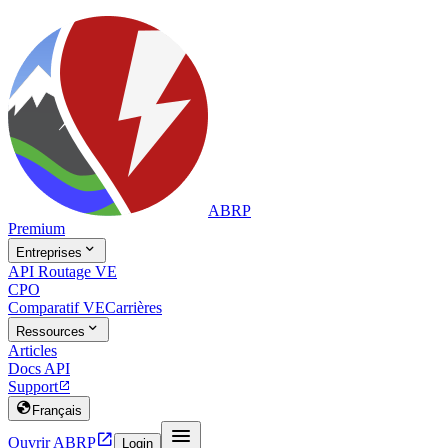
ABRP
Premium

Entreprises
API Routage VE
CPO
Comparatif VE
Carrières

Ressources
Articles
Docs API
Support


Français


Ouvrir ABRP
Login