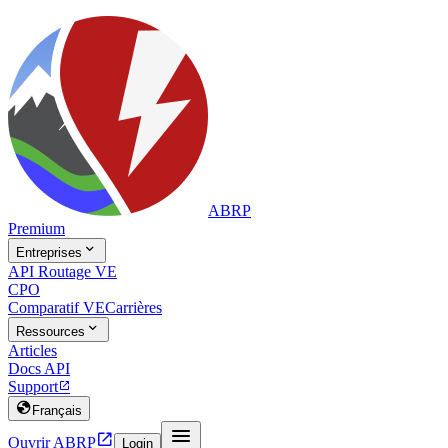
ABRP
Premium

Entreprises
API Routage VE
CPO
Comparatif VE
Carrières

Ressources
Articles
Docs API
Support


Français


Ouvrir ABRP
Login