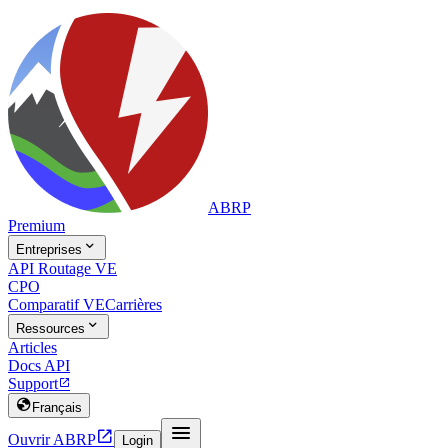
ABRP
Premium

Entreprises
API Routage VE
CPO
Comparatif VE
Carrières

Ressources
Articles
Docs API
Support


Français


Ouvrir ABRP
Login