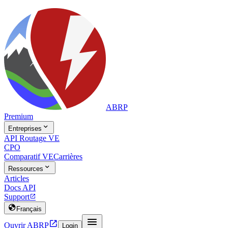
ABRP
Premium

Entreprises
API Routage VE
CPO
Comparatif VE
Carrières

Ressources
Articles
Docs API
Support


Français


Ouvrir ABRP
Login