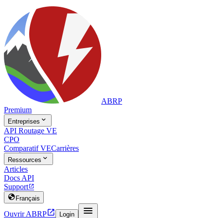
ABRP
Premium

Entreprises
API Routage VE
CPO
Comparatif VE
Carrières

Ressources
Articles
Docs API
Support


Français


Ouvrir ABRP
Login