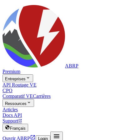
ABRP
Premium

Entreprises
API Routage VE
CPO
Comparatif VE
Carrières

Ressources
Articles
Docs API
Support


Français


Ouvrir ABRP
Login