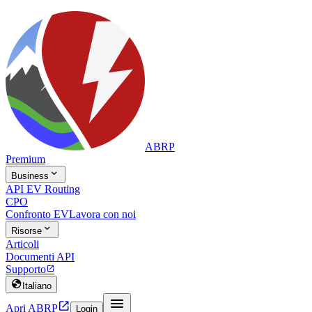
ABRP
Premium

Business
API EV Routing
CPO
Confronto EV
Lavora con noi

Risorse
Articoli
Documenti API
Supporto


Italiano


Apri ABRP
Login