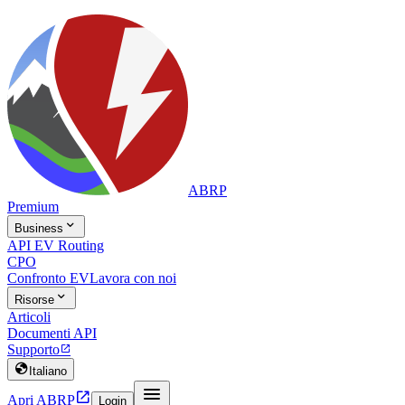
ABRP
Premium

Business
API EV Routing
CPO
Confronto EV
Lavora con noi

Risorse
Articoli
Documenti API
Supporto


Italiano


Apri ABRP
Login