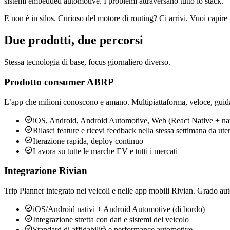
sistemi embedded automotive. I problemi attraversano tutto lo stack.
E non è in silos. Curioso del motore di routing? Ci arrivi. Vuoi capir
Due prodotti, due percorsi
Stessa tecnologia di base, focus giornaliero diverso.
Prodotto consumer ABRP
L’app che milioni conoscono e amano. Multipiattaforma, veloce, guid

iOS, Android, Android Automotive, Web (React Native + na

Rilasci feature e ricevi feedback nella stessa settimana da ute

Iterazione rapida, deploy continuo

Lavora su tutte le marche EV e tutti i mercati
Integrazione Rivian
Trip Planner integrato nei veicoli e nelle app mobili Rivian. Grado au

iOS/Android nativi + Android Automotive (di bordo)

Integrazione stretta con dati e sistemi del veicolo

Standard di affidabilità e performance automotive