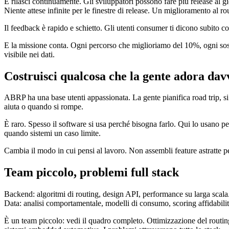
E rilasci continuamente. Gli sviluppatori possono fare più release al 
Niente attese infinite per le finestre di release. Un miglioramento al ro
Il feedback è rapido e schietto. Gli utenti consumer ti dicono subito cos
E la missione conta. Ogni percorso che miglioriamo del 10%, ogni sost
visibile nei dati.
Costruisci qualcosa che la gente adora dav
ABRP ha una base utenti appassionata. La gente pianifica road trip, si 
aiuta o quando si rompe.
È raro. Spesso il software si usa perché bisogna farlo. Qui lo usano p
quando sistemi un caso limite.
Cambia il modo in cui pensi al lavoro. Non assembli feature astratte pe
Team piccolo, problemi full stack
Backend: algoritmi di routing, design API, performance su larga scala.
Data: analisi comportamentale, modelli di consumo, scoring affidabili
È un team piccolo: vedi il quadro completo. Ottimizzazione del routing 