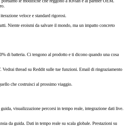
 poi portiamo le modifiche che reggono a Rivian e ai partner OEM.
ro.
 iterazione veloce e standard rigorosi.
utti. Niente eroismi da salvare il mondo, ma un impatto concreto
 20% di batteria. Ci tengono al prodotto e ti dicono quando una cosa
. Vedrai thread su Reddit sulle tue funzioni. Email di ringraziamento
quello che costruisci al prossimo viaggio.
ida, visualizzazione percorsi in tempo reale, integrazione dati live.
nsia da guida. Dati in tempo reale su scala globale. Prestazioni su