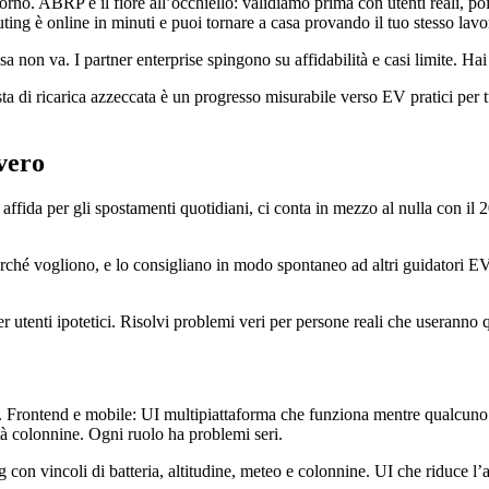
giorno. ABRP è il fiore all’occhiello: validiamo prima con utenti reali,
uting è online in minuti e puoi tornare a casa provando il tuo stesso lavo
a non va. I partner enterprise spingono su affidabilità e casi limite. Hai
a di ricarica azzeccata è un progresso misurabile verso EV pratici per t
vero
affida per gli spostamenti quotidiani, ci conta in mezzo al nulla con il
erché vogliono, e lo consigliano in modo spontaneo ad altri guidatori EV
r utenti ipotetici. Risolvi problemi veri per persone reali che useranno 
 Frontend e mobile: UI multipiattaforma che funziona mentre qualcuno gu
tà colonnine. Ogni ruolo ha problemi seri.
con vincoli di batteria, altitudine, meteo e colonnine. UI che riduce l’a