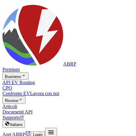
ABRP
Premium

Business
API EV Routing
CPO
Confronto EV
Lavora con noi

Risorse
Articoli
Documenti API
Supporto


Italiano


Apri ABRP
Login