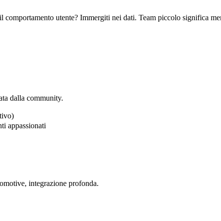
e il comportamento utente? Immergiti nei dati. Team piccolo significa me
ata dalla community.
tivo)
nti appassionati
tomotive, integrazione profonda.