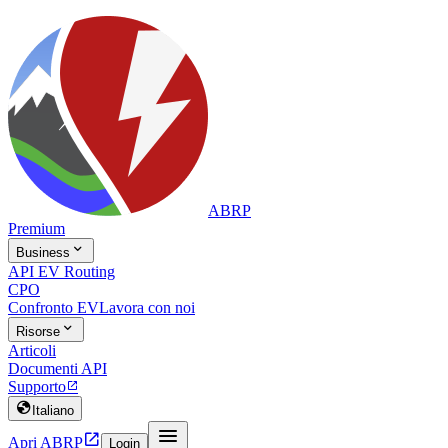
ABRP
Premium

Business
API EV Routing
CPO
Confronto EV
Lavora con noi

Risorse
Articoli
Documenti API
Supporto


Italiano


Apri ABRP
Login