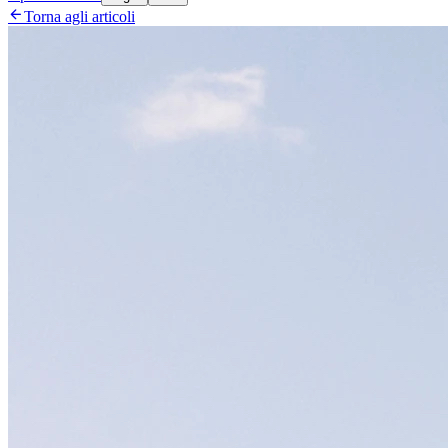

Torna agli articoli