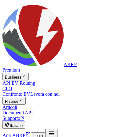
ABRP
Premium

Business
API EV Routing
CPO
Confronto EV
Lavora con noi

Risorse
Articoli
Documenti API
Supporto


Italiano


Apri ABRP
Login