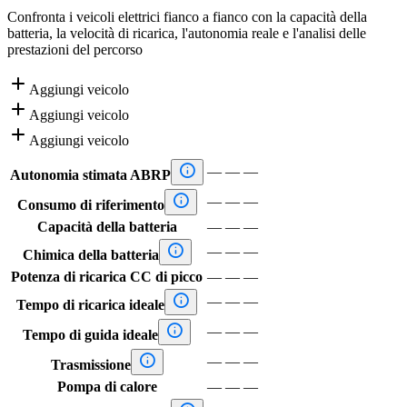
Confronta i veicoli elettrici fianco a fianco con la capacità della
batteria, la velocità di ricarica, l'autonomia reale e l'analisi delle
prestazioni del percorso

Aggiungi veicolo

Aggiungi veicolo

Aggiungi veicolo

—
—
—
Autonomia stimata ABRP

—
—
—
Consumo di riferimento
Capacità della batteria
—
—
—

—
—
—
Chimica della batteria
Potenza di ricarica CC di picco
—
—
—

—
—
—
Tempo di ricarica ideale

—
—
—
Tempo di guida ideale

—
—
—
Trasmissione
Pompa di calore
—
—
—