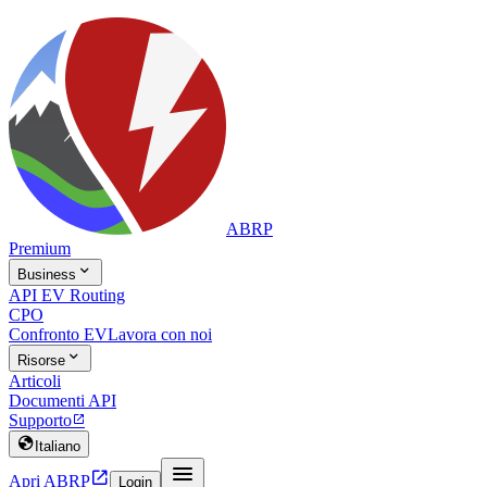
ABRP
Premium

Business
API EV Routing
CPO
Confronto EV
Lavora con noi

Risorse
Articoli
Documenti API
Supporto


Italiano


Apri ABRP
Login