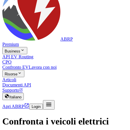
ABRP
Premium

Business
API EV Routing
CPO
Confronto EV
Lavora con noi

Risorse
Articoli
Documenti API
Supporto


Italiano


Apri ABRP
Login
Confronta i veicoli elettrici