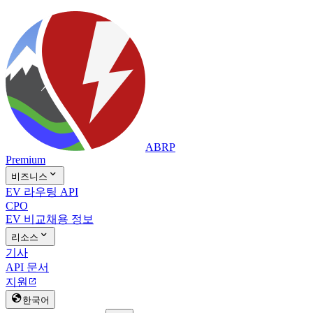
ABRP
Premium

비즈니스
EV 라우팅 API
CPO
EV 비교
채용 정보

리소스
기사
API 문서
지원


한국어