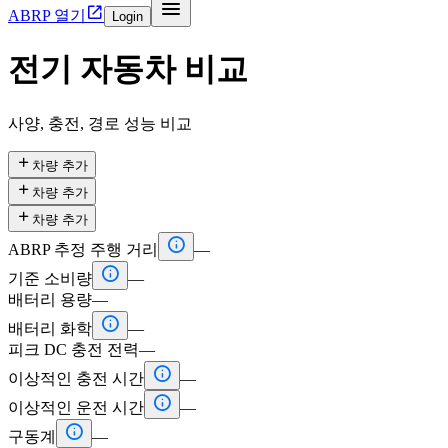


ABRP 열기
Login
전기 자동차 비교
사양, 충전, 경로 성능 비교

차량 추가

차량 추가

차량 추가

ABRP 추정 주행 거리
—

기준 소비량
—
배터리 용량
—

배터리 화학
—
피크 DC 충전 전력
—

이상적인 충전 시간
—

이상적인 운전 시간
—

구동계
—